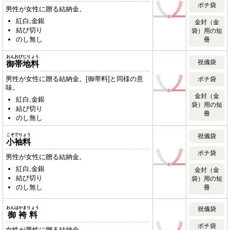
ポチ袋
男性が女性に贈る結納金。
紅白,金銀
金封（金
結び切り
袋）用の短
のし無し
冊
おんおびじりょう
祝儀袋
御帯地料
男性が女性に贈る結納金。[御帯料]と同様の意
ポチ袋
味。
金封（金
紅白,金銀
袋）用の短
結び切り
冊
のし無し
こそでりょう
祝儀袋
小袖料
ポチ袋
男性が女性に贈る結納金。
紅白,金銀
金封（金
結び切り
袋）用の短
のし無し
冊
おんはかまりょう
祝儀袋
御袴料
ポチ袋
女性が男性に贈る結納金