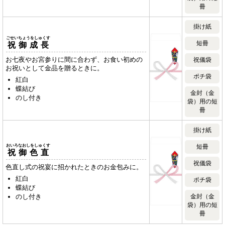
冊
掛け紙
ごせいちょうをしゅくす
短冊
祝御成長
お七夜やお宮参りに間に合わず、お食い初めの
祝儀袋
お祝いとして金品を贈るときに。
ポチ袋
紅白
蝶結び
金封（金
のし付き
袋）用の短
冊
掛け紙
おいろなおしをしゅくす
短冊
祝御色直
祝儀袋
色直し式の祝宴に招かれたときのお金包みに。
紅白
ポチ袋
蝶結び
のし付き
金封（金
袋）用の短
冊