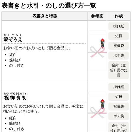
表書きと水引・のしの選び方一覧
表書きと特徴
参考図
作成
掛け紙
はしぞろえ
短冊
箸ぞろえ
祝儀袋
お食い初めのお祝いとして贈る金品に。
紅白
ポチ袋
蝶結び
のし付き
金封（金
袋）用の短
冊
掛け紙
おくいぞめをしゅくす
短冊
祝御食初
お食い初めのお祝いとして贈る金品に。祝宴に
祝儀袋
招かれたときに使う。
ポチ袋
紅白
蝶結び
金封（金
のし付き
袋）用の短