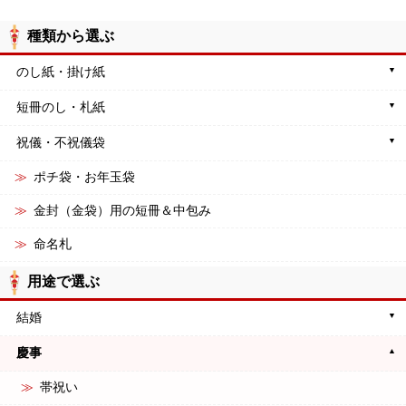
種類から選ぶ
のし紙・掛け紙
短冊のし・札紙
祝儀・不祝儀袋
ポチ袋・お年玉袋
金封（金袋）用の短冊＆中包み
命名札
用途で選ぶ
結婚
慶事
帯祝い