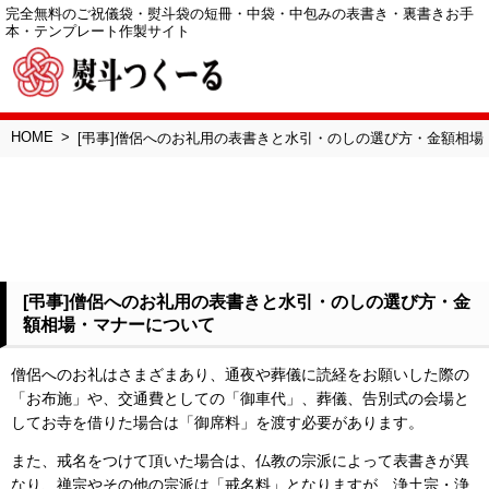
完全無料のご祝儀袋・熨斗袋の短冊・中袋・中包みの表書き・裏書きお手
本・テンプレート作製サイト
HOME
[弔事]僧侶へのお礼用の表書きと水引・のしの選び方・金額相場
[弔事]僧侶へのお礼用の表書きと水引・のしの選び方・金
額相場・マナーについて
僧侶へのお礼はさまざまあり、通夜や葬儀に読経をお願いした際の
「お布施」や、交通費としての「御車代」、葬儀、告別式の会場と
してお寺を借りた場合は「御席料」を渡す必要があります。
また、戒名をつけて頂いた場合は、仏教の宗派によって表書きが異
なり、禅宗やその他の宗派は「戒名料」となりますが、浄土宗・浄