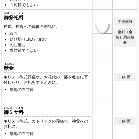
白封筒でもよい
みさいしりょう
御祭祀料
不祝儀袋
神式。神官への葬儀の謝礼に。
金封（金
双白
袋）用の短
結び切り,あわじ結び
冊
のし無し
白封筒でもよい
けんきん
献金
キリスト教式葬儀や、お花代の一部を教会に寄
白封筒
付したり、お礼をするときに。
無地の白封筒
おんみさりょう
御ミサ料
キリスト教式。カトリックの葬儀で、神父への
白封筒
お礼に。
無地の白封筒