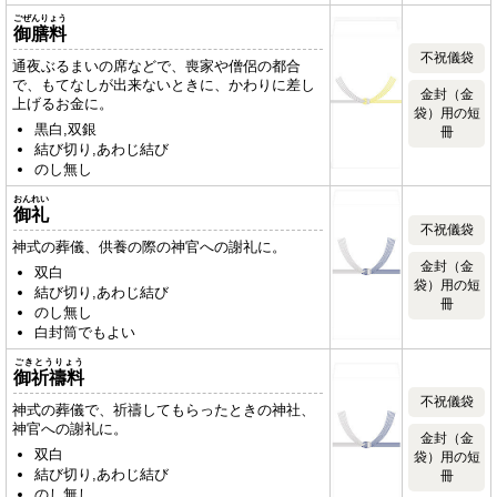
ごぜんりょう
御膳料
不祝儀袋
通夜ぶるまいの席などで、喪家や僧侶の都合
で、もてなしが出来ないときに、かわりに差し
金封（金
上げるお金に。
袋）用の短
黒白,双銀
冊
結び切り,あわじ結び
のし無し
おんれい
御礼
不祝儀袋
神式の葬儀、供養の際の神官への謝礼に。
金封（金
双白
袋）用の短
結び切り,あわじ結び
冊
のし無し
白封筒でもよい
ごきとうりょう
御祈禱料
不祝儀袋
神式の葬儀で、祈禱してもらったときの神社、
神官への謝礼に。
金封（金
双白
袋）用の短
結び切り,あわじ結び
冊
のし無し