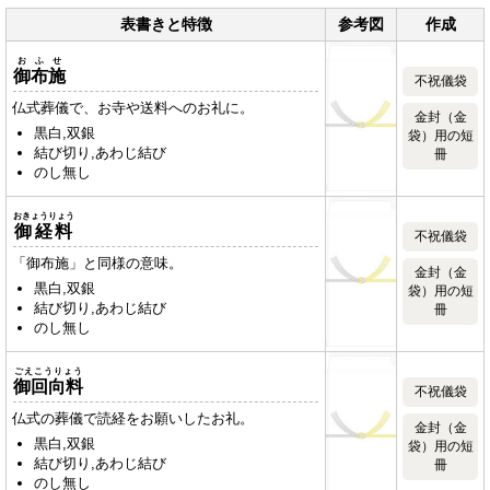
表書きと特徴
参考図
作成
おふせ
御布施
不祝儀袋
仏式葬儀で、お寺や送料へのお礼に。
金封（金
黒白,双銀
袋）用の短
結び切り,あわじ結び
冊
のし無し
おきょうりょう
御経料
不祝儀袋
「御布施」と同様の意味。
金封（金
黒白,双銀
袋）用の短
結び切り,あわじ結び
冊
のし無し
ごえこうりょう
御回向料
不祝儀袋
仏式の葬儀で読経をお願いしたお礼。
金封（金
黒白,双銀
袋）用の短
結び切り,あわじ結び
冊
のし無し