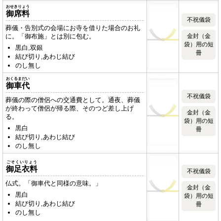
おせきりょう
御席料
不祝儀袋
葬儀・告別式の会場にお寺を借りた場合のお礼
に。「御布施」とは別に包む。
金封（金
袋）用の短
黒白,双銀
冊
結び切り,あわじ結び
のし無し
おくるまだい
御車代
不祝儀袋
葬儀の際の僧侶への交通費として。通夜、葬儀
が終わって僧侶が帰る際、そのつど差し上げ
金封（金
る。
袋）用の短
黒白
冊
結び切り,あわじ結び
のし無し
ごそくいりょう
御足衣料
不祝儀袋
仏式。「御車代と同様の意味。」
金封（金
黒白
袋）用の短
結び切り,あわじ結び
冊
のし無し