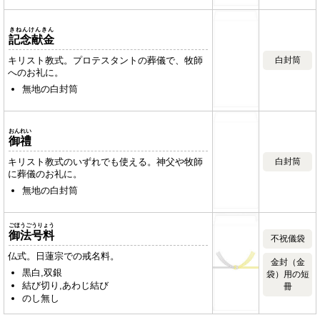
きねんけんきん
記念献金
キリスト教式。プロテスタントの葬儀で、牧師
白封筒
へのお礼に。
無地の白封筒
おんれい
御禮
キリスト教式のいずれでも使える。神父や牧師
白封筒
に葬儀のお礼に。
無地の白封筒
ごほうごうりょう
御法号料
不祝儀袋
仏式。日蓮宗での戒名料。
金封（金
黒白,双銀
袋）用の短
結び切り,あわじ結び
冊
のし無し