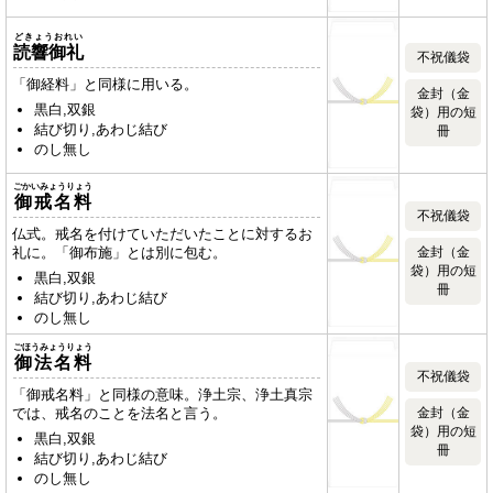
どきょうおれい
読響御礼
不祝儀袋
「御経料」と同様に用いる。
金封（金
黒白,双銀
袋）用の短
結び切り,あわじ結び
冊
のし無し
ごかいみょうりょう
御戒名料
不祝儀袋
仏式。戒名を付けていただいたことに対するお
礼に。「御布施」とは別に包む。
金封（金
袋）用の短
黒白,双銀
冊
結び切り,あわじ結び
のし無し
ごほうみょうりょう
御法名料
不祝儀袋
「御戒名料」と同様の意味。浄土宗、浄土真宗
では、戒名のことを法名と言う。
金封（金
袋）用の短
黒白,双銀
冊
結び切り,あわじ結び
のし無し