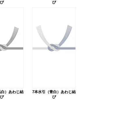
び
び
黒白）あわじ結
7本水引（青白）あわじ結
び
び