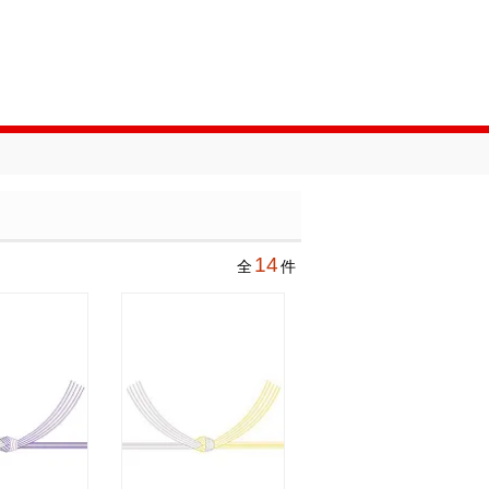
14
全
件