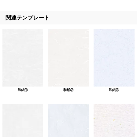
関連テンプレート
和紙①
和紙②
和紙③