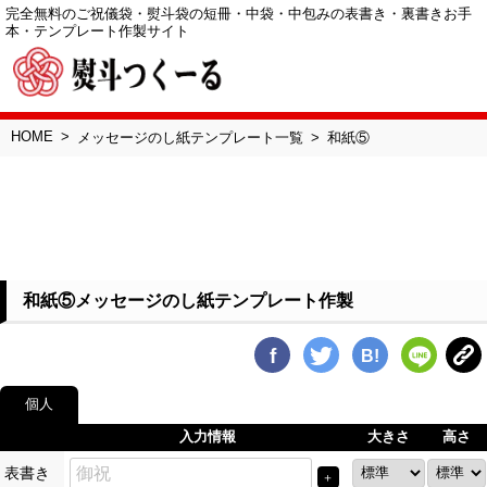
完全無料のご祝儀袋・熨斗袋の短冊・中袋・中包みの表書き・裏書きお手
本・テンプレート作製サイト
HOME
メッセージのし紙テンプレート一覧
和紙⑤
和紙⑤メッセージのし紙テンプレート作製
f
B!
個人
入力情報
大きさ
高さ
表書き
＋