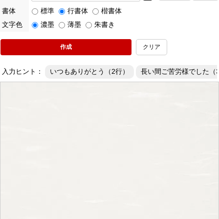
書体
標準
行書体
楷書体
文字色
濃墨
薄墨
朱書き
クリア
入力ヒント：
いつもありがとう（2行）
長い間ご苦労様でした（