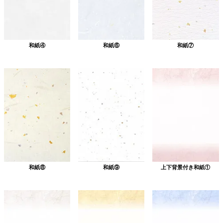
和紙④
和紙⑥
和紙⑦
和紙⑧
和紙⑨
上下背景付き和紙①